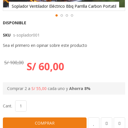
Soplador Ventilador Eléctrico Bbq Parrilla Carbon Portatil
Skip
DISPONIBLE
to
SKU
s-soplador001
the
beginning
Sea el primero en opinar sobre este producto
of
the
images
S/ 100,00
S/ 60,00
gallery
Comprar 2 a
S/ 55,00
cada uno y
Ahorra
8
%
Cant.
COMPRAR