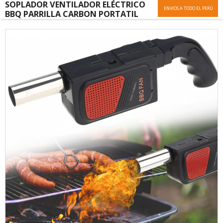
SOPLADOR VENTILADOR ELÉCTRICO
ENVIOS A TODO EL PERÚ
BBQ PARRILLA CARBON PORTATIL
Skip
to
the
end
of
the
images
gallery