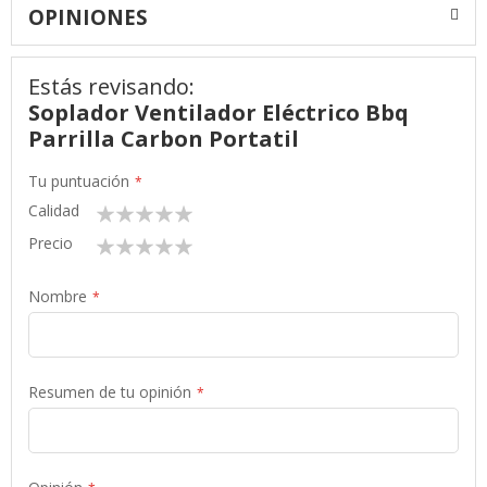
OPINIONES
Estás revisando:
Soplador Ventilador Eléctrico Bbq
Parrilla Carbon Portatil
Tu puntuación
Calidad
1
2
3
4
5
star
stars
stars
stars
stars
Precio
1
2
3
4
5
star
stars
stars
stars
stars
Nombre
Resumen de tu opinión