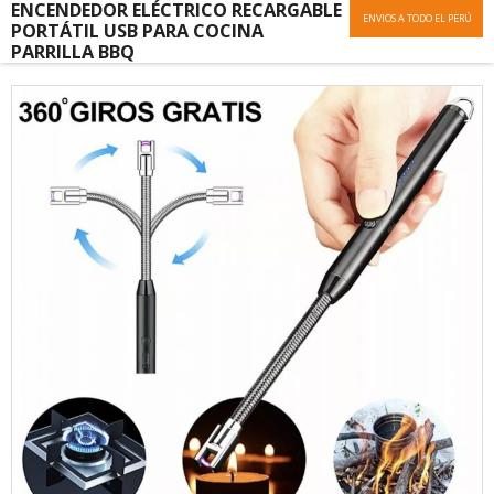
ENCENDEDOR ELÉCTRICO RECARGABLE
ENVIOS A TODO EL PERÚ
PORTÁTIL USB PARA COCINA
PARRILLA BBQ
Skip
to
the
end
of
the
images
gallery