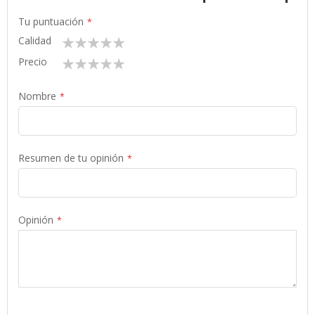
Tu puntuación
Calidad
1
2
3
4
5
star
stars
stars
stars
stars
Precio
1
2
3
4
5
star
stars
stars
stars
stars
Nombre
Resumen de tu opinión
Opinión