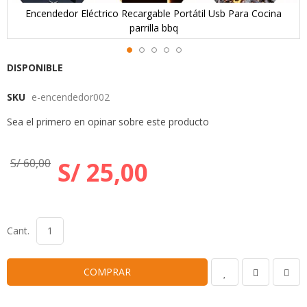
Encendedor Eléctrico Recargable Portátil Usb Para Cocina
parrilla bbq
Skip
DISPONIBLE
to
SKU
e-encendedor002
the
beginning
Sea el primero en opinar sobre este producto
of
the
images
S/ 60,00
S/ 25,00
gallery
Cant.
COMPRAR