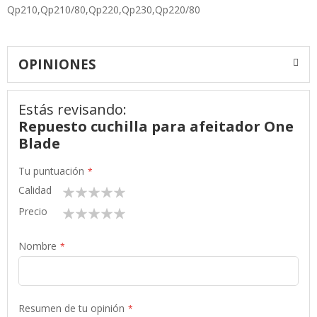
Qp210,Qp210/80,Qp220,Qp230,Qp220/80
OPINIONES
Estás revisando:
Repuesto cuchilla para afeitador One
Blade
Tu puntuación
Calidad
1
2
3
4
5
star
stars
stars
stars
stars
Precio
1
2
3
4
5
star
stars
stars
stars
stars
Nombre
Resumen de tu opinión