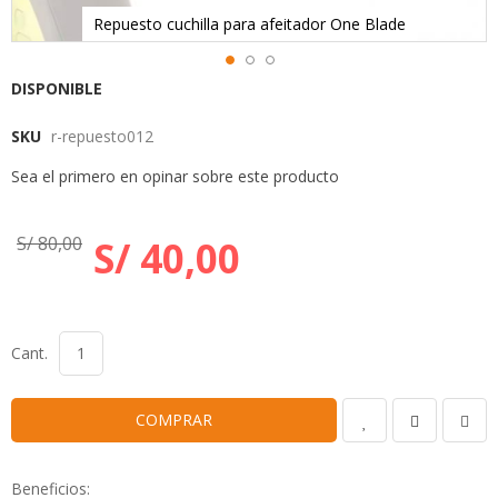
Repuesto cuchilla para afeitador One Blade
Skip
DISPONIBLE
to
SKU
r-repuesto012
the
beginning
Sea el primero en opinar sobre este producto
of
the
images
S/ 80,00
S/ 40,00
gallery
Cant.
COMPRAR
Beneficios: