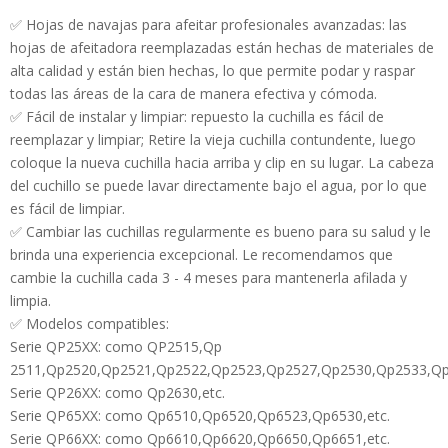
✅
Hojas de navajas para afeitar profesionales avanzadas: las
hojas de afeitadora reemplazadas están hechas de materiales de
alta calidad y están bien hechas, lo que permite podar y raspar
todas las áreas de la cara de manera efectiva y cómoda.
✅ Fácil de instalar y limpiar: repuesto la cuchilla es fácil de
reemplazar y limpiar; Retire la vieja cuchilla contundente, luego
coloque la nueva cuchilla hacia arriba y clip en su lugar. La cabeza
del cuchillo se puede lavar directamente bajo el agua, por lo que
es fácil de limpiar.
✅ Cambiar las cuchillas regularmente es bueno para su salud y le
brinda una experiencia excepcional. Le recomendamos que
cambie la cuchilla cada 3 - 4 meses para mantenerla afilada y
limpia.
✅ Modelos compatibles:
Serie QP25XX: como QP2515,Qp
2511,Qp2520,Qp2521,Qp2522,Qp2523,Qp2527,Qp2530,Qp2533,Q
Serie QP26XX: como Qp2630,etc.
Serie QP65XX: como Qp6510,Qp6520,Qp6523,Qp6530,etc.
Serie QP66XX: como Qp6610,Qp6620,Qp6650,Qp6651,etc.