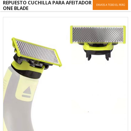
REPUESTO CUCHILLA PARA AFEITADOR
ENVIOS A TODO EL PERÚ
ONE BLADE
Skip
to
the
end
of
the
images
gallery