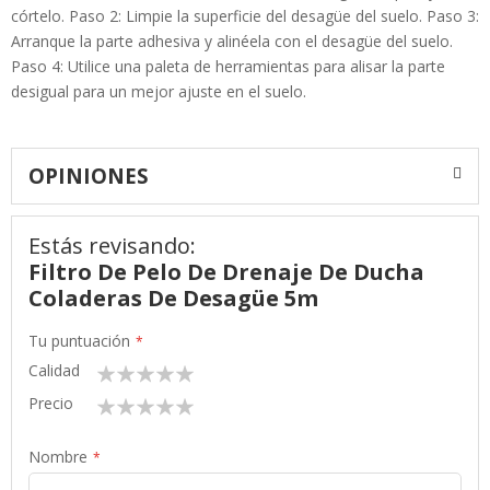
córtelo. Paso 2: Limpie la superficie del desagüe del suelo. Paso 3:
Arranque la parte adhesiva y alinéela con el desagüe del suelo.
Paso 4: Utilice una paleta de herramientas para alisar la parte
desigual para un mejor ajuste en el suelo.
OPINIONES
Estás revisando:
Filtro De Pelo De Drenaje De Ducha
Coladeras De Desagüe 5m
Tu puntuación
Calidad
1
2
3
4
5
star
stars
stars
stars
stars
Precio
1
2
3
4
5
star
stars
stars
stars
stars
Nombre