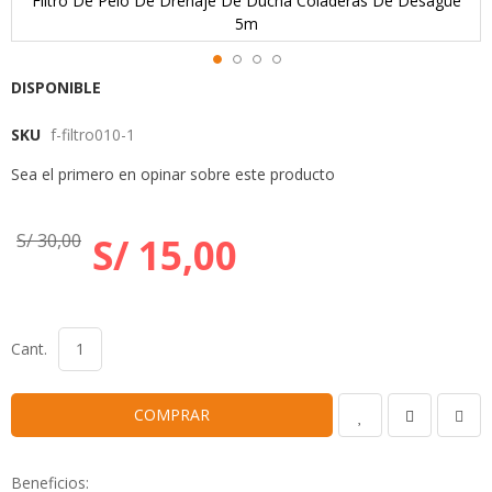
Filtro De Pelo De Drenaje De Ducha Coladeras De Desagüe
5m
Skip
DISPONIBLE
to
SKU
f-filtro010-1
the
beginning
Sea el primero en opinar sobre este producto
of
the
images
S/ 30,00
S/ 15,00
gallery
Cant.
COMPRAR
Beneficios: