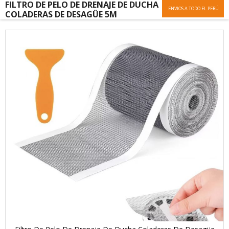
FILTRO DE PELO DE DRENAJE DE DUCHA
ENVIOS A TODO EL PERÚ
COLADERAS DE DESAGÜE 5M
Skip
to
the
end
of
the
images
gallery