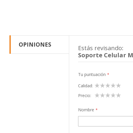
OPINIONES
Estás revisando:
Soporte Celular M
Tu puntuación
1
2
3
4
5
Calidad
star
stars
stars
stars
stars
1
2
3
4
5
Precio
star
stars
stars
stars
stars
Nombre