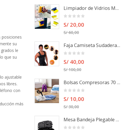
Limpiador de Vidrios Magnético doble cara
S/ 20,00
S/ 60,00
s posiciones
lmente su
Faja Camiseta Sudadera Para Hombre
 grados le
do que su
S/ 40,00
S/ 100,00
lo ajustable
Bolsas Compresoras 70 x 110 cm Ahorra Espacio Para Maletas
os libres.
léfono con
S/ 10,00
nducción más
S/ 30,00
Mesa Bandeja Plegable para auto