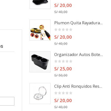
S/ 20,00
S/ 40,00
Plumon Quita Rayaduras para autos, camionetas u otros
S/ 20,00
S/ 40,00
os
Organizador Autos Botellas Porta Celulares
S/ 25,00
S/ 50,00
Clip Anti Ronquidos Respira mejor
S/ 20,00
S/ 40,00