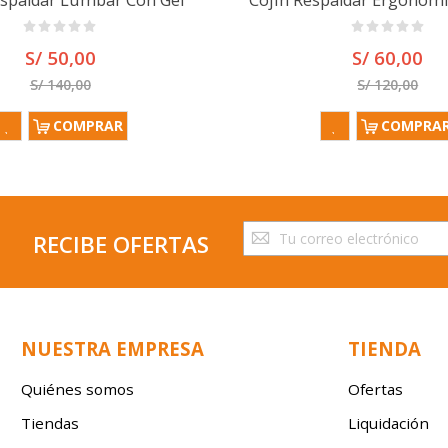
espaldar Lumbar Con Gel
S/ 50,00
S/ 60,00
S/ 140,00
S/ 120,00
COMPRAR
COMPRA
Suscríbase
RECIBE OFERTAS
a
nuestro
boletín
de
NUESTRA EMPRESA
TIENDA
noticias:
Quiénes somos
Ofertas
Tiendas
Liquidación