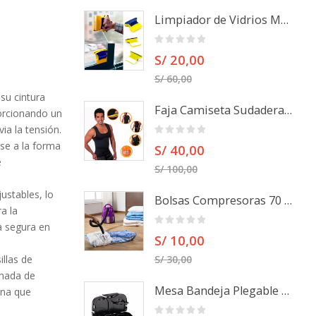
Limpiador de Vidrios Magnético doble cara
S/ 20,00
S/ 60,00
su cintura
Faja Camiseta Sudadera Para Hombre
porcionando un
ia la tensión.
se a la forma
S/ 40,00
é
S/ 100,00
ustables, lo
Bolsas Compresoras 70 x 110 cm Ahorra Espacio Para Maletas
ra la
a segura en
S/ 10,00
illas de
S/ 30,00
mohada de
Mesa Bandeja Plegable para auto
ona que