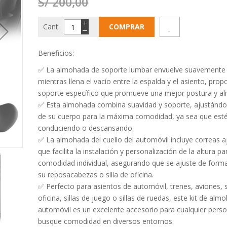
S/ 200,00
Cant.
COMPRAR
Beneficios:
✅
La almohada de soporte lumbar envuelve suavemente 
mientras llena el vacío entre la espalda y el asiento, pro
soporte específico que promueve una mejor postura y aliv
✅ Esta almohada combina suavidad y soporte, ajustándo
de su cuerpo para la máxima comodidad, ya sea que est
conduciendo o descansando.
✅ La almohada del cuello del automóvil incluye correas aj
que facilita la instalación y personalización de la altura pa
comodidad individual, asegurando que se ajuste de form
su reposacabezas o silla de oficina.
✅ Perfecto para asientos de automóvil, trenes, aviones, s
oficina, sillas de juego o sillas de ruedas, este kit de al
automóvil es un excelente accesorio para cualquier pers
busque comodidad en diversos entornos.