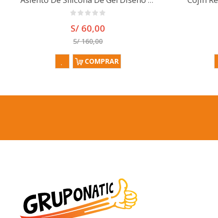
Asiento De Silicona De Gel Diseño 3d Para Auto Oficina 2024
Cojín R
S/ 60,00
S/ 160,00
COMPRAR