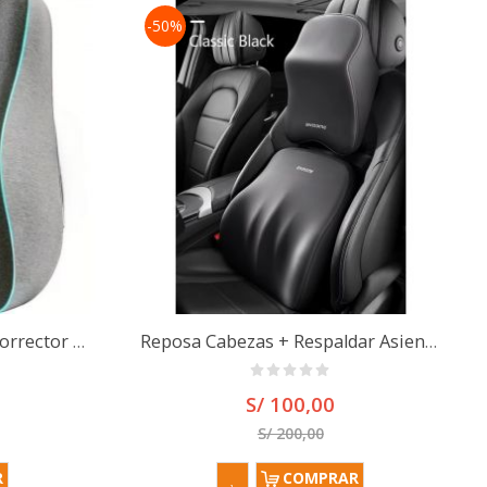
-50%
Cojin Soporte Respaldar Corrector Lumbar Silla Auto Oficina
Reposa Cabezas + Respaldar Asiento De Auto Cojin De Cuello
S/ 100,00
S/ 200,00
R
COMPRAR