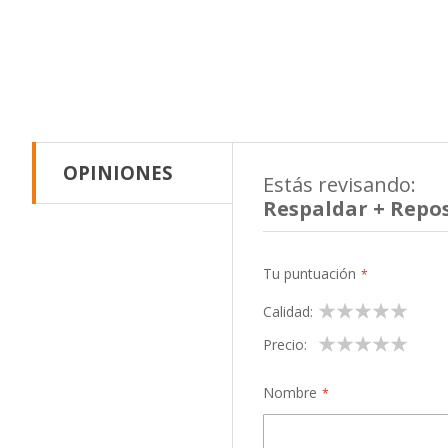
OPINIONES
Estás revisando:
Respaldar + Repos
Tu puntuación
1
2
3
4
5
Calidad
star
stars
stars
stars
stars
1
2
3
4
5
Precio
star
stars
stars
stars
stars
Nombre