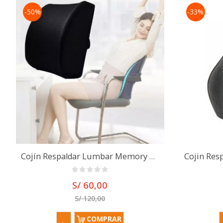
-50%
-33%
Cojín Respaldar Lumbar Memory Foam Incluye Funda
S/ 60,00
S/ 120,00
COMPRAR