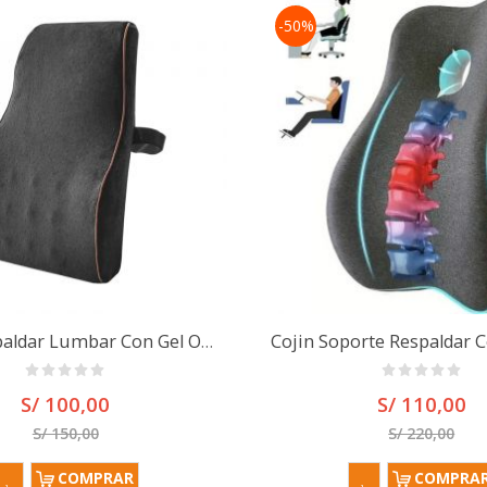
-50%
Cojin Respaldar Lumbar Con Gel Ortopédico Viscoelastico
S/ 100,00
S/ 110,00
S/ 150,00
S/ 220,00
COMPRAR
COMPRA