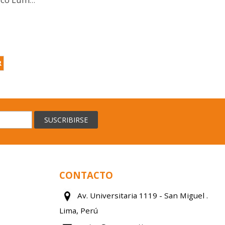
Cojin Respaldar Ergonómico Lumbar Policarbonato Modelo 2024
R
SUSCRIBIRSE
CONTACTO
Av. Universitaria 1119 - San Miguel .
Lima, Perú