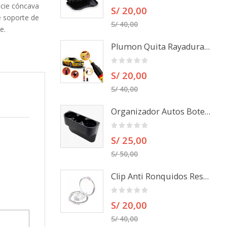
icie cóncava
S/ 20,00
e soporte de
S/ 40,00
e.
Plumon Quita Rayaduras para autos, camionetas u otros
S/ 20,00
S/ 40,00
Organizador Autos Botellas Porta Celulares
S/ 25,00
S/ 50,00
Clip Anti Ronquidos Respira mejor
S/ 20,00
S/ 40,00