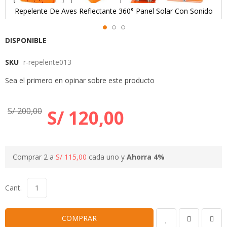
Repelente De Aves Reflectante 360° Panel Solar Con Sonido
Skip
DISPONIBLE
to
SKU
r-repelente013
the
beginning
Sea el primero en opinar sobre este producto
of
the
images
S/ 200,00
S/ 120,00
gallery
Comprar 2 a
S/ 115,00
cada uno y
Ahorra
4
%
Cant.
COMPRAR