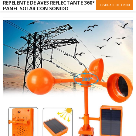
REPELENTE DE AVES REFLECTANTE 360°
ENVIOS A TODO EL PERÚ
PANEL SOLAR CON SONIDO
Skip
to
the
end
of
the
images
gallery