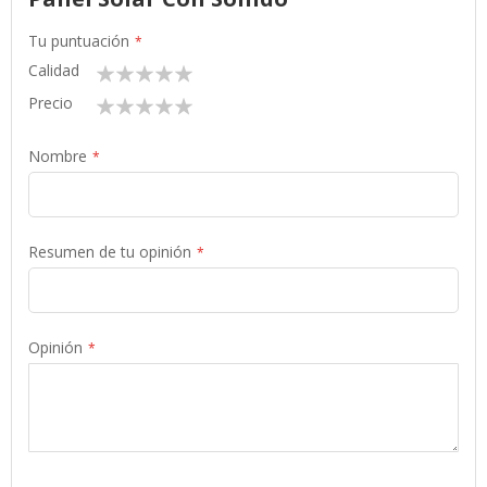
Tu puntuación
Calidad
1
2
3
4
5
star
stars
stars
stars
stars
Precio
1
2
3
4
5
star
stars
stars
stars
stars
Nombre
Resumen de tu opinión
Opinión