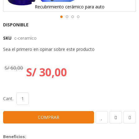
Recubrimiento cerámico para auto
Skip
DISPONIBLE
to
SKU
c-ceramico
the
beginning
Sea el primero en opinar sobre este producto
of
the
images
S/ 60,00
S/ 30,00
gallery
Cant.
COMPRAR
Beneficios: