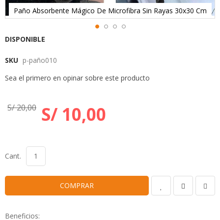
Paño Absorbente Mágico De Microfibra Sin Rayas 30x30 Cm
Skip
DISPONIBLE
to
SKU
p-paño010
the
beginning
Sea el primero en opinar sobre este producto
of
the
images
S/ 20,00
S/ 10,00
gallery
Cant.
COMPRAR
Beneficios: