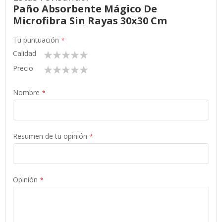
Paño Absorbente Mágico De
Microfibra Sin Rayas 30x30 Cm
Tu puntuación
Calidad
1
2
3
4
5
star
stars
stars
stars
stars
Precio
1
2
3
4
5
star
stars
stars
stars
stars
Nombre
Resumen de tu opinión
Opinión