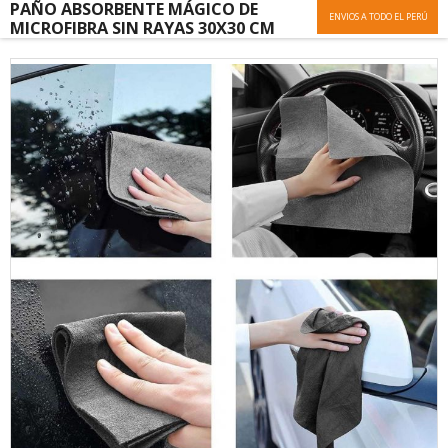
PAÑO ABSORBENTE MÁGICO DE
ENVIOS A TODO EL PERÚ
MICROFIBRA SIN RAYAS 30X30 CM
Skip
to
the
end
of
the
images
gallery