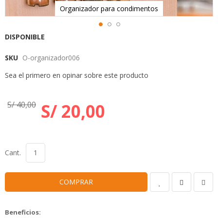
Organizador para condimentos
Skip
DISPONIBLE
to
SKU
O-organizador006
the
beginning
Sea el primero en opinar sobre este producto
of
the
images
S/ 40,00
S/ 20,00
gallery
Cant.
COMPRAR
Beneficios: