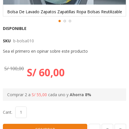
Bolsa De Lavado Zapatos Zapatillas Ropa Bolsas Reutilizable
Skip
DISPONIBLE
to
SKU
b-bolsa010
the
beginning
Sea el primero en opinar sobre este producto
of
the
images
S/ 100,00
S/ 60,00
gallery
Comprar 2 a
S/ 55,00
cada uno y
Ahorra
8
%
Cant.