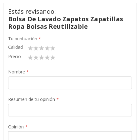
Estás revisando:
Bolsa De Lavado Zapatos Zapatillas
Ropa Bolsas Reutilizable
Tu puntuación
Calidad
1
2
3
4
5
star
stars
stars
stars
stars
Precio
1
2
3
4
5
star
stars
stars
stars
stars
Nombre
Resumen de tu opinión
Opinión